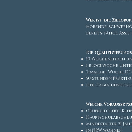
Wer ist die Zielgrup
Hörende, schwerhör
bereits tätige Assis
Die Qualifizierun
10 Wochenenden un
1 Blockwoche Unte
2-mal die Woche DG
50 Stunden Praktik
eine Tages-hospitat
Welche Voraussetzu
Grundlegende Kenn
Hauptschulabschlus
Mindestalter 21 Jah
in NRW wohnen