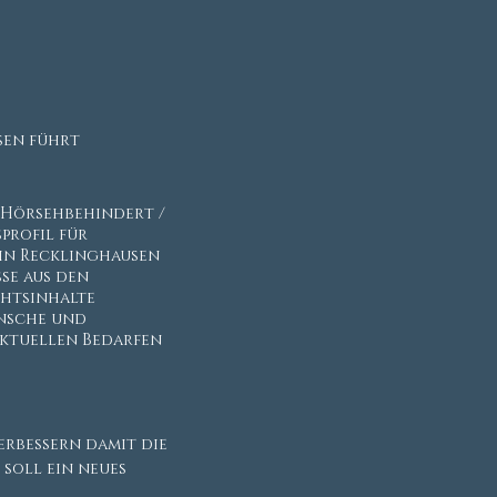
sen führt
 Hörsehbehindert /
profil für
 in Recklinghausen
sse aus den
chtsinhalte
ünsche und
aktuellen Bedarfen
erbessern damit die
soll ein neues