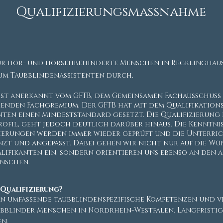
Qualifizierungsmaßnahme
ür hör- und hörsehbehinderte Menschen in Recklinghau
um Taubblindenassistenten durch.
 ist anerkannt vom GFTB, dem Gemeinsamen Fachausschuss
renden Fachgremium. Der GFTB hat mit dem Qualifikations
nten einen Mindeststandard gesetzt. Die Qualifizierung
Profil, geht jedoch deutlich darüber hinaus. Die Kenntni
zierungen werden immer wieder geprüft und die Unterri
zt und angepasst. Dabei gehen wir nicht nur auf die W
alifikanten ein, sondern orientieren uns ebenso an den 
nschen.
r Qualifizierung?
en umfassende taubblindenspezifische Kompetenzen und v
ubblinder Menschen in Nordrhein-Westfalen. Langfristig 
en.