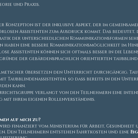
orie und Praxis.
r Konzeption ist der inklusive Aspekt, der im gemeinsa
losen Assistenten zum Ausdruck kommt. Das bedeutet, da
matik der unterschiedlichen Kommunikationsformen sehr 
n haben eine bessere Kommunikationsmöglichkeit im Hinb
ose Assistenten können sich oftmals besser in die Lebe
rgründe der gebärdensprachlich orientierten taubblin
metscher übersetzen den Unterricht durchgängig. Tau
it Taubblindenassistenten, so dass bereits in den Unte
erden kann.
rrichtsgruppe verlangt von den Teilnehmern eine inten
 mit ihrem eigenen Rollenverständnis.
men auf mich zu?
wird finanziert vom Ministerium für Arbeit, Gesundheit 
n. Den Teilnehmern entstehen Fahrtkosten und eine
Eig
lifizierung.