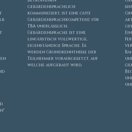
Betroffenen
Or
gebärdensprachlich
sin
t
kommuniziert, ist eine gute
Gr
lb
Gebärdensprachkompetenz für
ak
TBA unerlässlich.
ge
t
Gebärdensprache ist eine
Ein
linguistisch vollwertige,
Fe
eigenständige Sprache. Es
ve
werden Grundkenntnisse der
Ra
den
Teilnehmer vorausgesetzt, auf
und
welche aufgebaut wird.
ge
nd
Be
un
un
rd
n"