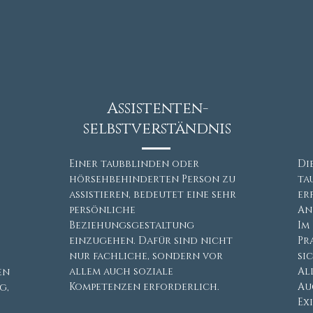
Assistenten-
selbstverständnis
Einer taubblinden oder
Di
hörsehbehinderten Person zu
ta
assistieren, bedeutet eine sehr
er
persönliche
An
Beziehungsgestaltung
Im
einzugehen. Dafür sind nicht
Pr
nur fachliche, sondern vor
si
allem auch soziale
Al
en
Kompetenzen erforderlich.
Au
g,
Ex