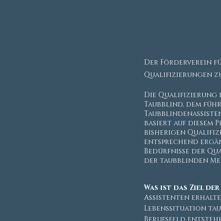
Der Förderverein f
Qualifizierungen z
Die Qualifizierung
Taubblind, dem füh
Taubblindenassiste
basiert auf diesem 
bisherigen Qualifi
entsprechend ergän
Bedürfnisse der Qu
der taubblinden Me
Was ist das Ziel de
Assistenten erhalt
Lebenssituation ta
Berufsfeld entsteh