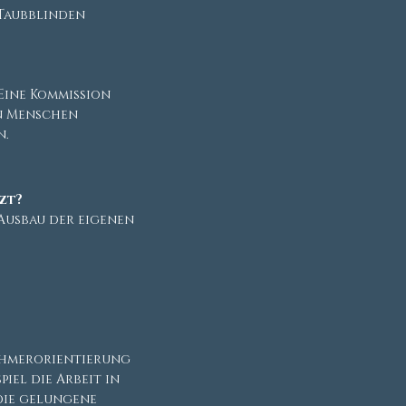
 Taubblinden
Eine Kommission
n Menschen
n.
zt?
Ausbau der eigenen
ehmerorientierung
el die Arbeit in
die gelungene