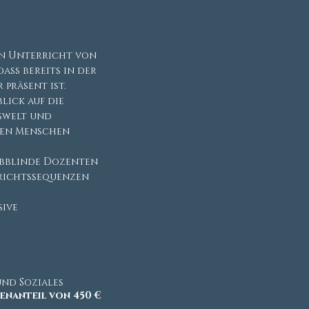
men Unterricht von
ss bereits in der
präsent ist.
lick auf die
nswelt und
den Menschen
bblinde Dozenten
rrichtssequenzen
sive
und Soziales
enanteil von 450 €