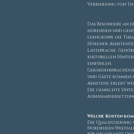
Verbindung von The
Das Besondere an de
hörenden und gehör
Lerngruppe die The
Hörende Assistente
Lautsprache. Gehörl
kulturellen Hinte
einfühlen.
Gebärdensprachdol
und Gäste kommen m
Assistenz erlebt w
Die gemischte Unte
Auseinandersetzung
Welche Kosten kom
Die Qualifizierung 
Nordrhein-Westfale
für die gesamte Qua