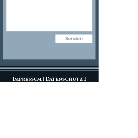
Senden
Impressum
I
Datenschutz
I
Intern
© Copyright 2020 by
Taubblinden-Assistenz-Projekt
Kontakt
Fon 0
2361 407 34 - 22