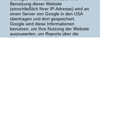
Benutzung dieser Website
(einschließlich Ihrer IP-Adresse) wird an
einen Server von Google in den USA
übertragen und dort gespeichert.
Google wird diese Informationen
benutzen, um Ihre Nutzung der Website
auszuwerten, um Reports über die
Websiteaktivitäten für die
Websitebetreiber zusammenzustellen
und um weitere mit der Websitenutzung
und der Internetnutzung verbundene
Dienstleistungen zu erbringen. Auch
wird Google diese Informationen
gegebenenfalls an Dritte übertragen,
sofern dies gesetzlich vorgeschrieben
oder soweit Dritte diese Daten im
Auftrag von Google verarbeiten. Google
wird in keinem Fall Ihre IP-Adresse mit
anderen Daten der Google in
Verbindung bringen. Sie können die
Installation der Cookies durch eine
entsprechende Einstellung Ihrer
Browser Software verhindern; wir
weisen Sie jedoch darauf hin, dass Sie
in diesem Fall gegebenenfalls nicht
sämtliche Funktionen dieser Website
voll umfänglich nutzen können. Durch
die Nutzung dieser Website erklären Sie