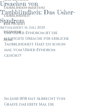
Ursachen von
Taubblinden-Assistenz
Taubblindheit: Das Usher-
Taubblindheit
Syndrom
TBA-Projekt
Aktualisiert:
16. Juli 2020
Literatur
Das Usher-Syndrom ist die 
häufigste Ursache für erbliche 
Filme
Taubblindheit. Hast du schon 
mal vom Usher-Syndrom 
gehört?
Im Jahr 1858 hat Albrecht von 
Graefe das erste Mal die 