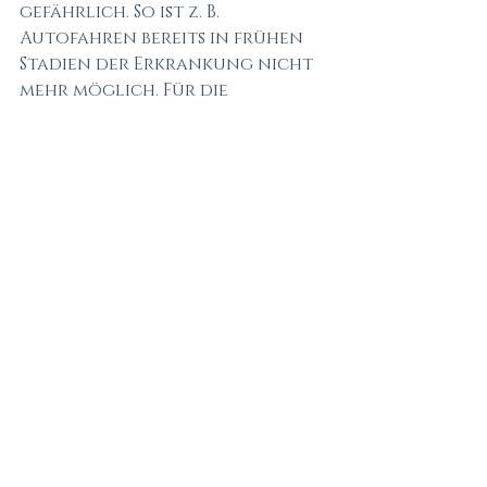
gefährlich. So ist z. B. 
Autofahren bereits in frühen 
Stadien der Erkrankung nicht 
mehr möglich. Für die 
Betroffenen bedeutet dies eine 
weitere gravierende 
Einschränkung ihrer 
Lebensführung. 
Die Usher-Syndrom Forschung 
zielt darauf ab, die noch nicht 
identifizierten Gene zu finden 
und die 
krankheitsverursachenden 
Mechanismen abzuklären. Die 
Aufklärung der 
Krankheitsmechanismen soll 
Voraussetzung für die 
Entwicklung 