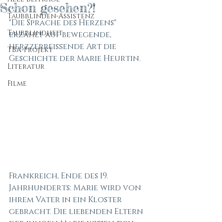
Schon gesehen?!
Taubblinden-Assistenz
"Die Sprache des Herzens" 
Taubblindheit
erzählt auf bewegende, 
herzzerreißende Art die 
TBA-Projekt
Geschichte der Marie Heurtin.
Literatur
Filme
Frankreich, Ende des 19. 
Jahrhunderts: Marie wird von 
ihrem Vater in ein Kloster 
gebracht. Die liebenden Eltern 