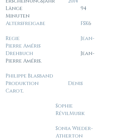
Erscheinungsjahr		
2014
Länge					94 
Minuten
Altersfreigabe
FSK
6
Regie
Jean-
Pierre Améris
Drehbuch
				Jean-
Pierre Améris,
Philippe Blasband
Produktion
Denis 
Carot
,
Sophie 
Révil
Musik
Sonia Wieder-
Atherton