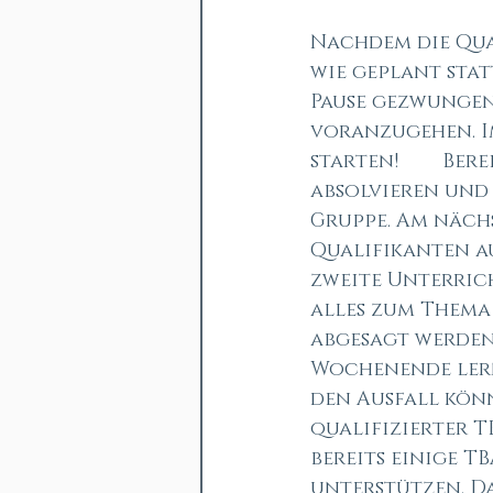
Nachdem die Qua
wie geplant sta
Pause gezwungen.
voranzugehen. I
starten! 	Bereits fünf Wochenenden konnten unsere Qualifikanten 
absolvieren und 
Gruppe. Am näch
Qualifikanten au
zweite Unterric
alles zum Thema 
abgesagt werden 
Wochenende lern
den Ausfall könn
qualifizierter T
bereits einige T
unterstützen. D