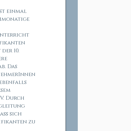
t einmal 
eimonatige 
 
nterricht 
er 10. 
re 
b. Das 
nehmerInnen 
ebenfalls 
esem 
V. Durch 
gleitung 
ss sich 
ifikanten zu 