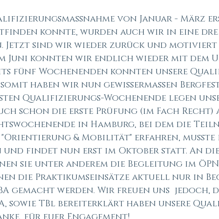
lifizierungsmaßnahme von Januar - März ers
ttfinden konnte, wurden auch wir in eine dr
 Jetzt sind wir wieder zurück und motiviert
m Juni konnten wir endlich wieder mit dem U
somit haben wir nun gewissermaßen Bergfest d
sten Qualifizierungs-Wochenende legen unse
ch schon die erste Prüfung (im Fach Recht) a
htswochenende in Hamburg, bei dem die Teil
"Orientierung & Mobilität" erfahren, musste 
und findet nun erst im Oktober statt. An di
en sie unter anderem die Begleitung im ÖPN
en die Praktikumseinsätze aktuell nur in Be
BA gemacht werden. Wir freuen uns  jedoch, da
BA, sowie TBl bereiterklärt haben unsere Qual
anke, für euer Engagement! 